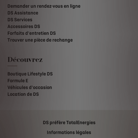
Demander un rendez-vous en ligne
DS Assistance
DS Services
Accessoires DS
Forfaits d'entretien DS
Trouver une pièce de rechange
Découvrez
Boutique Lifestyle DS
Formule E
Véhicules d'occasion
Location de DS
DS préfère TotalEnergies
Informations légales