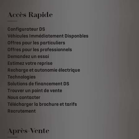
Accès Rapide
Configurateur DS
Véhicules Immédiatement Disponbles
Offres pour les particuliers
Offres pour les professionnels
Demandez un essai
Estimez votre reprise
Recharge et autonomie électrique
Technologies
Solutions de financement DS
Trouver un point de vente
Nous contacter
Télécharger la brochure et tarifs
Recrutement
Après-Vente