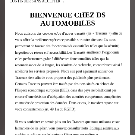
CONTINUER SANS ACCEPTER →
BIENVENUE CHEZ DS
Découvrez l'offre
AUTOMOBILES
Nous utilisons des cookies et/ou d’autres traceurs (les « Traceurs ») afin de
vous offrir la meilleure expérience possible sur notre site web. Ils nous
permettent de fournir des fonctionnalités essentielles telles que la sécurité,
la gestion du réseau et l’accessibilité.Les Traceurs améliorent l’ergonomie
et les performances grâce à différentes fonctionnalités telles que la
reconnaissance de la langue, les résultats de recherche, et contribuent ainsi à
améliorer les services proposés. Notre site peut également utiliser des
Traceurs tiers afin de vous proposer des publicités plus pertinentes.
Certains Traceurs peuvent être traités par des tiers situés en dehors de
l’Espace économique européen (EEE), dans des pays ne bénéficiant pas
encore d’une décision d’adéquation des autorités européennes compétentes
en matière de protection des données. Dans ce cas, le transfert repose sur
votre consentement (art. 49.1.a du RGPD).
Si vous souhaitez en savoir plus sur les Traceurs que nous utilisons et sur
N°4 E-Tense
la manière de les gérer, vous pouvez consulter notre
Politique relative aux
cookies
ou cliquer sur le bouton « Gérer mes paramètres ».