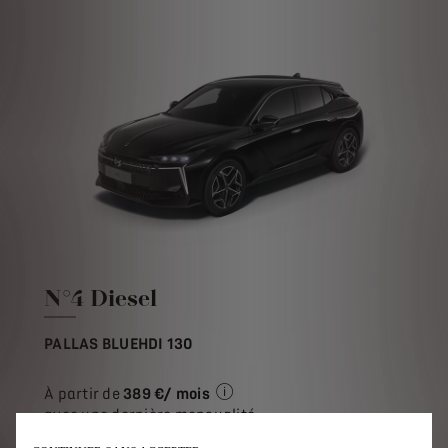
N°4 Diesel
PALLAS BLUEHDI 130
À partir de
389 €/ mois
Exemple illustratif du produit S
avec une dernière mensualité
de
12,846 € TVAC