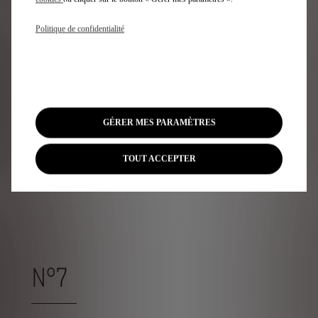
PALLAS E-TENSE 215
Politique de confidentialité
À partir de
459 €/ mois
Exemple illustratif du produit St
avec une dernière mensualité
de
15,016 € TVAC
GÉRER MES PARAMÈTRES
Découvrez l'offre
TOUT ACCEPTER
N°7