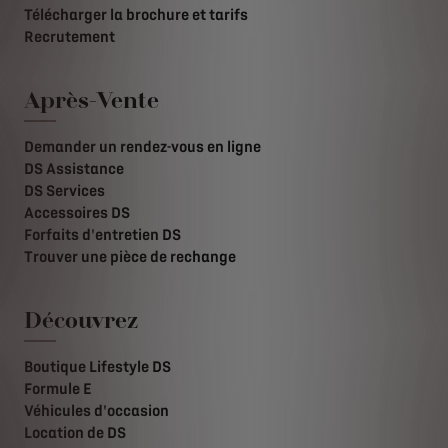
Télécharger la brochure et tarifs
Recrutement
Après-Vente
Demander un rendez-vous en ligne
DS Assistance
DS Services
Accessoires DS
Forfaits d'entretien DS
Trouver une pièce de rechange
Découvrez
Boutique Lifestyle DS
Formule E
Véhicules d'occasion
Location de DS