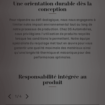
Une orientation durable dès la
conception
Pour répondre au défi écologique, nous nous engageons à
limiter notre impact environnemental tout au long de
notre processus de production. Chez DS Automobiles,
nous privilégions l’utilisation de produits recyclés
lorsque les conditions le permettent. Notre équipe
spécialiste du recyclage met tout en œuvre pour vous
garantir une qualité maximale des matériaux ainsi
qu’une longévité thermique et mécanique pour des
performances optimales.
Responsabilité intégrée au
produit
1
/
4
PRÉCÉDENT
SUIVANT