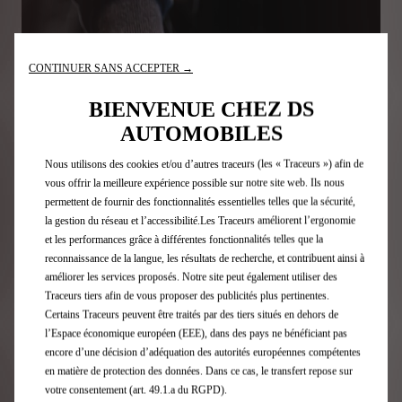
CONTINUER SANS ACCEPTER →
BIENVENUE CHEZ DS
AUTOMOBILES
Nous utilisons des cookies et/ou d’autres traceurs (les « Traceurs ») afin de
vous offrir la meilleure expérience possible sur notre site web. Ils nous
permettent de fournir des fonctionnalités essentielles telles que la sécurité,
la gestion du réseau et l’accessibilité.Les Traceurs améliorent l’ergonomie
et les performances grâce à différentes fonctionnalités telles que la
reconnaissance de la langue, les résultats de recherche, et contribuent ainsi à
améliorer les services proposés. Notre site peut également utiliser des
Traceurs tiers afin de vous proposer des publicités plus pertinentes.
Certains Traceurs peuvent être traités par des tiers situés en dehors de
l’Espace économique européen (EEE), dans des pays ne bénéficiant pas
encore d’une décision d’adéquation des autorités européennes compétentes
en matière de protection des données. Dans ce cas, le transfert repose sur
votre consentement (art. 49.1.a du RGPD).
DÉVELOPPEMENT & CONCEPTION
PRODUCTION
USAGE
REPRISE