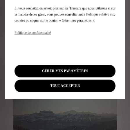
Evaluations du cycle de vie
Utilisation de matériaux recyclés
Gestion et élimination des déchets en concession
Reprise du véhicule
Si vous souhaitez en savoir plus sur les Traceurs que nous utilisons et sur
Sélection de matériaux éco-responsables
Pièces de rechange
Dépollution et pré-traitement
la manière de les gérer, vous pouvez consulter notre
Politique relative aux
Directive européenne ELV
cookies
ou cliquer sur le bouton « Gérer mes paramètres ».
En savoir plus
En savoir plus sur nos pièces de rechange
Politique de confidentialité
En savoir plus
POUR ALLER PLUS LOIN
GÉRER MES PARAMÈTRES
TOUT ACCEPTER