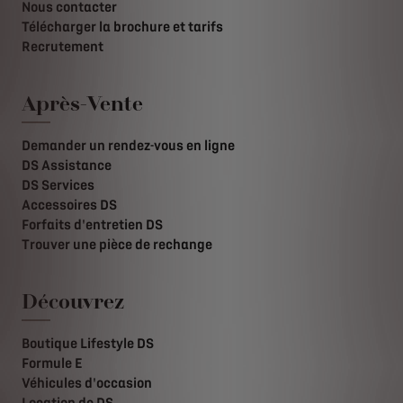
Nous contacter
Télécharger la brochure et tarifs
Recrutement
Après-Vente
Demander un rendez-vous en ligne
DS Assistance
DS Services
Accessoires DS
Forfaits d'entretien DS
Trouver une pièce de rechange
Découvrez
Boutique Lifestyle DS
Formule E
Véhicules d'occasion
Location de DS