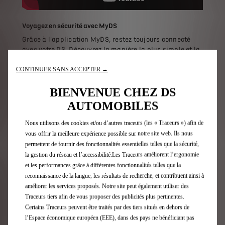
Voyagez en sécurité avec MyDS
Grâce à l'application MyDS, restez toujours connecté
avec votre DS. Découvrez la manière la plus simple et la
plus sûre de planifier votre prochain voyage. Saisissez
CONTINUER SANS ACCEPTER →
votre destination, votre lieu de départ, l'état de charge
de votre batterie, et le planificateur vous indiquera le
BIENVENUE CHEZ DS
meilleur itinéraire et les points de charge accessibles.
AUTOMOBILES
Nous utilisons des cookies et/ou d’autres traceurs (les « Traceurs ») afin de
vous offrir la meilleure expérience possible sur notre site web. Ils nous
permettent de fournir des fonctionnalités essentielles telles que la sécurité,
la gestion du réseau et l’accessibilité.Les Traceurs améliorent l’ergonomie
et les performances grâce à différentes fonctionnalités telles que la
reconnaissance de la langue, les résultats de recherche, et contribuent ainsi à
améliorer les services proposés. Notre site peut également utiliser des
Traceurs tiers afin de vous proposer des publicités plus pertinentes.
Certains Traceurs peuvent être traités par des tiers situés en dehors de
l’Espace économique européen (EEE), dans des pays ne bénéficiant pas