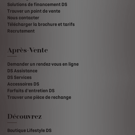
Solutions de financement DS
Trouver un point de vente
Nous contacter
Télécharger la brochure et tarifs
Recrutement
Après-Vente
Demander un rendez-vous en ligne
DS Assistance
DS Services
Accessoires DS
Forfaits d'entretien DS
Trouver une pièce de rechange
Découvrez
Boutique Lifestyle DS