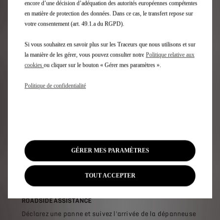
encore d’une décision d’adéquation des autorités européennes compétentes
en matière de protection des données. Dans ce cas, le transfert repose sur
SEND 2 NAV
votre consentement (art. 49.1.a du RGPD).
Planifiez votre itinéraire et envoyez-le en 1 clic au
système de navigation de votre DS.Via l'application
Si vous souhaitez en savoir plus sur les Traceurs que nous utilisons et sur
MyDS, saisissez votre destination et envoyez-là à votre
la manière de les gérer, vous pouvez consulter notre
Politique relative aux
véhicule.Vous pouvez également utiliser Google Maps,
cookies
ou cliquer sur le bouton « Gérer mes paramètres ».
Apple Plan ou Waze pour partager votre itinéraire.
Politique de confidentialité
GÉRER MES PARAMÈTRES
TOUT ACCEPTER
ROADSIDE ASSISTANCE
Déclarez une panne et suivez l'arrivée de la dépanneuse