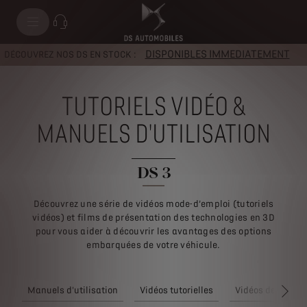
DISPONIBLES IMMEDIATEMENT
DÉCOUVREZ NOS DS EN STOCK :
TUTORIELS VIDÉO &
MANUELS D'UTILISATION
DS 3
Découvrez une série de vidéos mode-d’emploi (tutoriels
vidéos) et films de présentation des technologies en 3D
pour vous aider à découvrir les avantages des options
embarquées de votre véhicule.
Manuels d'utilisation
Vidéos tutorielles
Vidéos de présen
SUI