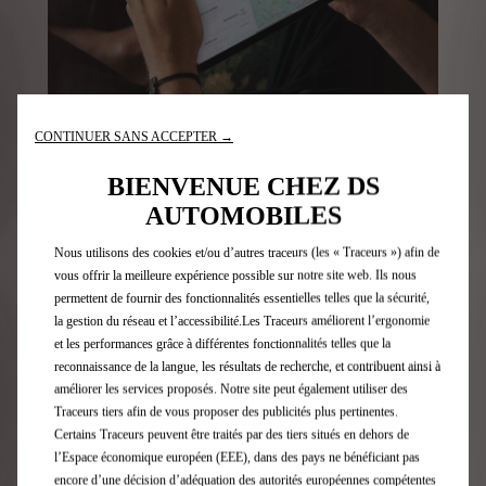
Vos rendez-vous en ligne
CONTINUER SANS ACCEPTER →
BIENVENUE CHEZ DS
Sélectionnez l'atelier le plus proche et bénéficiez de
l'expertise DS pour assurer la maintenance de votre
AUTOMOBILES
véhicule, dans le respect des règles sanitaires.
Nous utilisons des cookies et/ou d’autres traceurs (les « Traceurs ») afin de
vous offrir la meilleure expérience possible sur notre site web. Ils nous
permettent de fournir des fonctionnalités essentielles telles que la sécurité,
Prenez un Rendez-Vous
la gestion du réseau et l’accessibilité.Les Traceurs améliorent l’ergonomie
et les performances grâce à différentes fonctionnalités telles que la
reconnaissance de la langue, les résultats de recherche, et contribuent ainsi à
améliorer les services proposés. Notre site peut également utiliser des
Traceurs tiers afin de vous proposer des publicités plus pertinentes.
Certains Traceurs peuvent être traités par des tiers situés en dehors de
l’Espace économique européen (EEE), dans des pays ne bénéficiant pas
encore d’une décision d’adéquation des autorités européennes compétentes