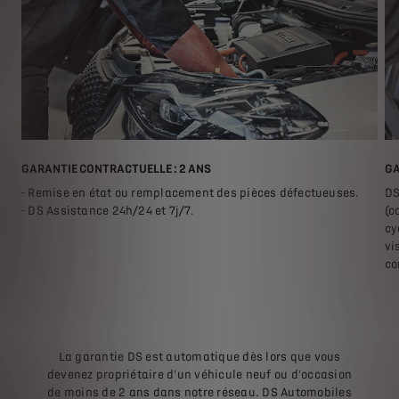
GARANTIE CONTRACTUELLE : 2 ANS
GA
- Remise en état ou remplacement des pièces défectueuses.
DS
- DS Assistance 24h/24 et 7j/7.
(c
cy
vi
co
La garantie DS est automatique dès lors que vous
devenez propriétaire d'un véhicule neuf ou d'occasion
de moins de 2 ans dans notre réseau. DS Automobiles