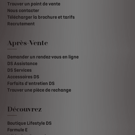
Trouver un point de vente
Nous contacter
Télécharger la brochure et tarifs
Recrutement
Après-Vente
Demander un rendez-vous en ligne
DS Assistance
DS Services
Accessoires DS
Forfaits d'entretien DS
Trouver une pièce de rechange
Découvrez
Boutique Lifestyle DS
Formule E