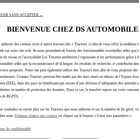
a norme WLTP : 15,7 kwh/100 km – 0g CO2/KM - Autonomie 550
UER SANS ACCEPTER →
BIENVENUE CHEZ DS AUTOMOBILE
utilisons des cookies et/ou d’autres traceurs (les « Traceurs ») afin de vous offrir la meilleure 
ble sur notre site web. Ils nous permettent de fournir des fonctionnalités essentielles telles que la
on du réseau et l’accessibilité.Les Traceurs améliorent l’ergonomie et les performances grâce à d
Inscription Newsletter
ionnalités telles que la reconnaissance de la langue, les résultats de recherche, et contribuent ain
ervices proposés. Notre site peut également utiliser des Traceurs tiers afin de vous proposer des 
pertinentes. Certains Traceurs peuvent être traités par des tiers situés en dehors de l’Espace éc
éen (EEE), dans des pays ne bénéficiant pas encore d’une décision d’adéquation des autorités
tentes en matière de protection des données. Dans ce cas, le transfert repose sur votre consente
ès Rapide
Après-Vent
.a du RGPD).
us souhaitez en savoir plus sur les Traceurs que nous utilisons et sur la manière de les gérer, 
lter notre
Politique relative aux cookies
ou cliquer sur le bouton « Gérer mes paramètres ».
teur DS
Demander un rendez-vous en lig
ique de confidentialité