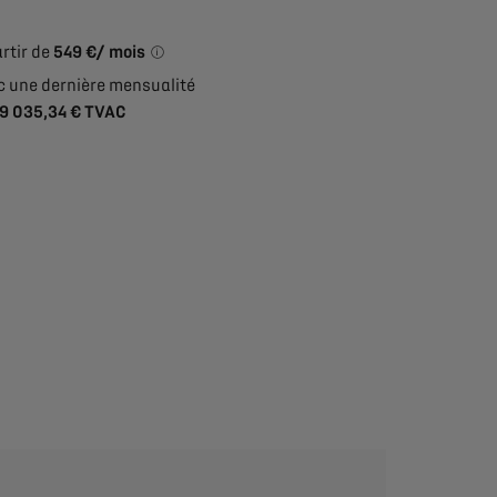
rtir de
549 €/ mois
Exemple illustratif du produit StretchFin Plu
c une dernière mensualité
9 035,34 € TVAC