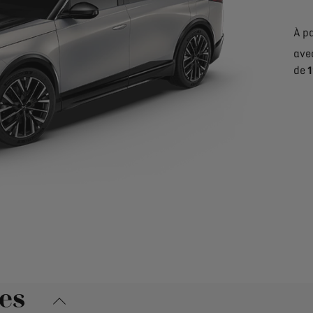
À pa
ave
de
1
es