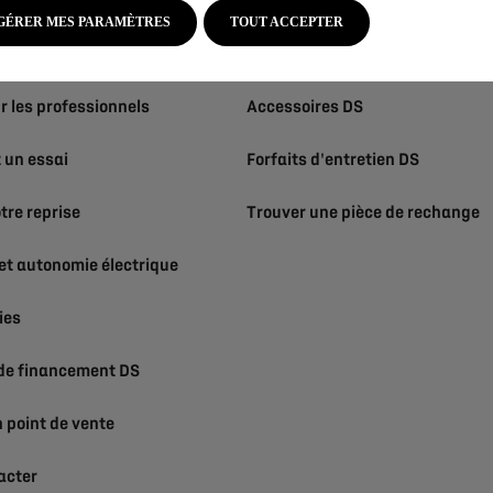
 Immédiatement Disponbles
DS Assistance
GÉRER MES PARAMÈTRES
TOUT ACCEPTER
r les particuliers
DS Services
r les professionnels
Accessoires DS
un essai
Forfaits d'entretien DS
tre reprise
Trouver une pièce de rechange
et autonomie électrique
ies
 de financement DS
 point de vente
acter