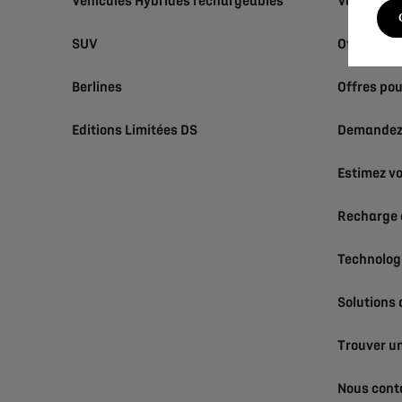
Véhicules Hybrides rechargeables
Véhicules
SUV
Offres pou
Berlines
Offres pou
Editions Limitées DS
Demandez 
Estimez vo
Recharge 
Technolog
Solutions
Trouver un
Nous cont