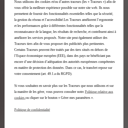
Gamme DS
Nous utilisons des cookies et/ou d’autres traceurs (les « Traceurs ») afin de
vous offrir la meilleure expérience possible sur notre site web. Ils nous
permettent de fournir des fonctionnalités essentielles telles que la sécurité,
Véhicules électriques
la gestion du réseau et l’accessibilité.Les Traceurs améliorent l’ergonomie
Véhicules Hybrides rechargeables
et les performances grâce à différentes fonctionnalités telles que la
SUV
reconnaissance de la langue, les résultats de recherche, et contribuent ainsi à
Berlines
améliorer les services proposés. Notre site peut également utiliser des
Editions Limitées DS
Traceurs tiers afin de vous proposer des publicités plus pertinentes.
Certains Traceurs peuvent être traités par des tiers situés en dehors de
l’Espace économique européen (EEE), dans des pays ne bénéficiant pas
Accès Rapide
encore d’une décision d’adéquation des autorités européennes compétentes
en matière de protection des données. Dans ce cas, le transfert repose sur
Configurateur DS
votre consentement (art. 49.1.a du RGPD).
Véhicules Immédiatement Disponbles
Offres pour les particuliers
Si vous souhaitez en savoir plus sur les Traceurs que nous utilisons et sur
la manière de les gérer, vous pouvez consulter notre
Politique relative aux
Offres pour les professionnels
cookies
ou cliquer sur le bouton « Gérer mes paramètres ».
Demandez un essai
Estimez votre reprise
Politique de confidentialité
Recharge et autonomie électrique
Technologies
Solutions de financement DS