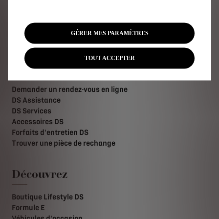
Trouver un point de vente
Nous contacter
Télécharger la brochure et tarifs
GÉRER MES PARAMÈTRES
Recrutement
TOUT ACCEPTER
Après-Vente
Demander un rendez-vous en ligne
DS Assistance
DS Services
Accessoires DS
Forfaits d'entretien DS
Trouver une pièce de rechange
Découvrez
Boutique Lifestyle DS
Formule E
Véhicules d'occasion