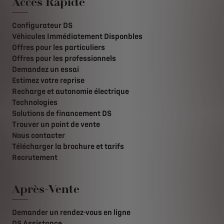
Accès Rapide
Configurateur DS
Véhicules Immédiatement Disponbles
Offres pour les particuliers
Offres pour les professionnels
Demandez un essai
Estimez votre reprise
Recharge et autonomie électrique
Technologies
Solutions de financement DS
Trouver un point de vente
Nous contacter
Télécharger la brochure et tarifs
Recrutement
Après-Vente
Demander un rendez-vous en ligne
DS Assistance