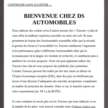
CONTINUER SANS ACCEPTER →
SERVICES SUR-MESURE
BIENVENUE CHEZ DS
AUTOMOBILES
Nous utilisons des cookies et/ou d’autres traceurs (les « Traceurs ») afin de
vous offrir la meilleure expérience possible sur notre site web. Ils nous
permettent de fournir des fonctionnalités essentielles telles que la sécurité,
la gestion du réseau et l’accessibilité.Les Traceurs améliorent l’ergonomie
et les performances grâce à différentes fonctionnalités telles que la
reconnaissance de la langue, les résultats de recherche, et contribuent ainsi à
améliorer les services proposés. Notre site peut également utiliser des
Traceurs tiers afin de vous proposer des publicités plus pertinentes.
Certains Traceurs peuvent être traités par des tiers situés en dehors de
l’Espace économique européen (EEE), dans des pays ne bénéficiant pas
encore d’une décision d’adéquation des autorités européennes compétentes
en matière de protection des données. Dans ce cas, le transfert repose sur
L'excellence DS Service
votre consentement (art. 49.1.a du RGPD).
Si vous souhaitez en savoir plus sur les Traceurs que nous utilisons et sur
DS Service vous offre la tranquillité d'un entretien
la manière de les gérer, vous pouvez consulter notre
Politique relative aux
d'excellence