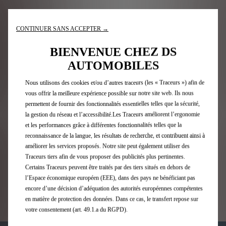
NOS CONSEILS POUR
CONTINUER SANS ACCEPTER →
PARE-BRISE
BIENVENUE CHEZ DS
AUTOMOBILES
Nous utilisons des cookies et/ou d’autres traceurs (les « Traceurs ») afin de
Dès l’apparition d’un impact, il est conseillé de protéger
vous offrir la meilleure expérience possible sur notre site web. Ils nous
la zone endommagée par un adhésif transparent de la
permettent de fournir des fonctionnalités essentielles telles que la sécurité,
taille de l’impact. Vous éviterez ainsi que des
la gestion du réseau et l’accessibilité.Les Traceurs améliorent l’ergonomie
poussières ou des infiltrations d’eau rendent la
et les performances grâce à différentes fonctionnalités telles que la
réparation délicate, voire impossible. Une fois cette
opération réalisée, prenez rendez-vous au plus vite chez
reconnaissance de la langue, les résultats de recherche, et contribuent ainsi à
DS Service.
améliorer les services proposés. Notre site peut également utiliser des
N’attendez pas pour réparer votre pare-brise, un impact
Traceurs tiers afin de vous proposer des publicités plus pertinentes.
réparé rapidement peut vous éviter un changement de
Certains Traceurs peuvent être traités par des tiers situés en dehors de
pare-brise plus coûteux.
l’Espace économique européen (EEE), dans des pays ne bénéficiant pas
Si vous avez une question concernant votre franchise,
encore d’une décision d’adéquation des autorités européennes compétentes
n'hésitez pas à contacter votre Expert DS Service.
en matière de protection des données. Dans ce cas, le transfert repose sur
votre consentement (art. 49.1.a du RGPD).