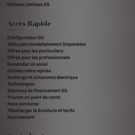
Editions Limitées DS
Accès Rapide
Configurateur DS
Véhicules Immédiatement Disponbles
Offres pour les particuliers
Offres pour les professionnels
Demandez un essai
Estimez votre reprise
Recharge et autonomie électrique
Technologies
Solutions de financement DS
Trouver un point de vente
Nous contacter
Télécharger la brochure et tarifs
Recrutement