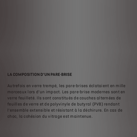
LA COMPOSITION D’UN PARE-BRISE
QUE
Autrefois en verre trempé, les pare-brises éclataient en mille
E
morceaux lors d’un impact. Les pare-brise modernes sont en
E
verre feuilleté. Ils sont constitués de couches alternées de
E
ne
feuilles de verre et de polyvinyle de butyral (PVB) rendant
E
e
l’ensemble extensible et résistant à la déchirure. En cas de
choc, la cohésion du vitrage est maintenue.