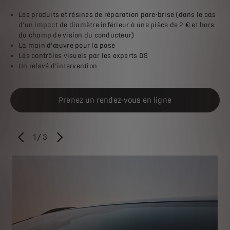
Les produits et résines de réparation pare-brise (dans le cas
d'un impact de diamètre inférieur à une pièce de 2 € et hors
du champ de vision du conducteur)
La main d’œuvre pour la pose
Les contrôles visuels par les experts DS
Un relevé d’intervention
Prenez un rendez-vous en ligne
1
/
3
PRÉCÉDENT
SUIVANT