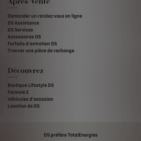
Après-Vente
Demander un rendez-vous en ligne
DS Assistance
DS Services
Accessoires DS
Forfaits d'entretien DS
Trouver une pièce de rechange
Découvrez
Boutique Lifestyle DS
Formule E
Véhicules d'occasion
Location de DS
DS préfère TotalEnergies