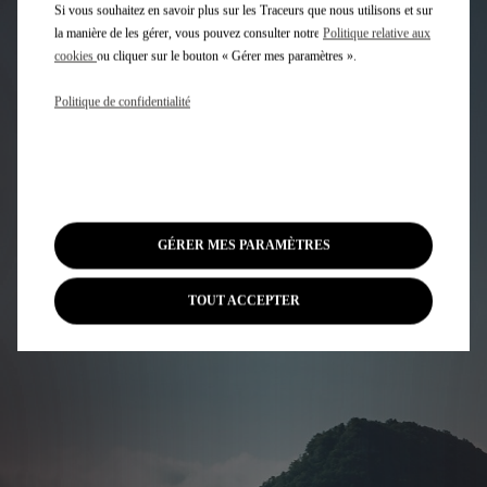
Si vous souhaitez en savoir plus sur les Traceurs que nous utilisons et sur
DS AUTOMOBILES &
la manière de les gérer, vous pouvez consulter notre
Politique relative aux
cookies
ou cliquer sur le bouton « Gérer mes paramètres ».
L’ENVIRONNEMENT
Politique de confidentialité
Constructeur responsable, DS Automobiles s’implique
activement dans le traitement des produits polluants
.
Pour plus d’
De la conception des véhicules jusqu’au retraitement des
pièces usagées, DS Automobiles s’engage avec son réseau,
dans une action vigilante à chaque étape du cycle de vie du
GÉRER MES PARAMÈTRES
véhicule
.
Pour plus d’informations, rendez-vous sur le site : www.s
TOUT ACCEPTER