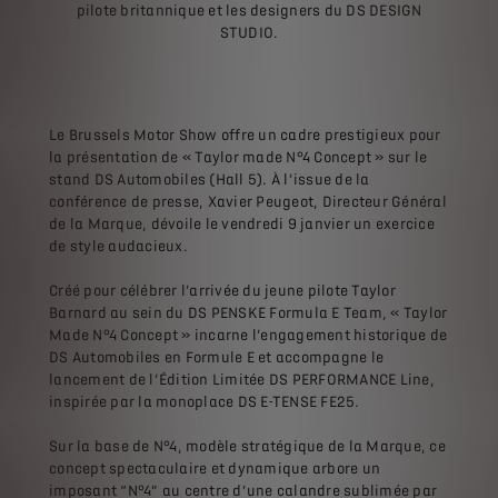
pilote britannique et les designers du DS DESIGN
STUDIO.
Le Brussels Motor Show offre un cadre prestigieux pour
la présentation de « Taylor made N°4 Concept » sur le
stand DS Automobiles (Hall 5). À l’issue de la
conférence de presse, Xavier Peugeot, Directeur Général
de la Marque, dévoile le vendredi 9 janvier un exercice
de style audacieux.
Créé pour célébrer l’arrivée du jeune pilote Taylor
Barnard au sein du DS PENSKE Formula E Team, « Taylor
Made N°4 Concept » incarne l’engagement historique de
DS Automobiles en Formule E et accompagne le
lancement de l’Édition Limitée DS PERFORMANCE Line,
inspirée par la monoplace DS E-TENSE FE25.
Sur la base de N°4, modèle stratégique de la Marque, ce
concept spectaculaire et dynamique arbore un
imposant “N°4” au centre d’une calandre sublimée par