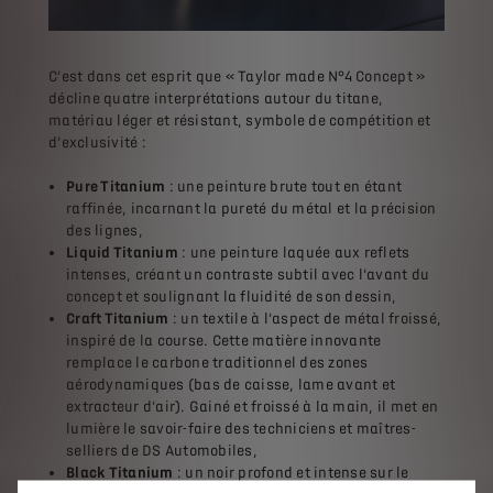
C’est dans cet esprit que « Taylor made N°4 Concept »
décline quatre interprétations autour du titane,
matériau léger et résistant, symbole de compétition et
d’exclusivité :
Pure Titanium
: une peinture brute tout en étant
raffinée, incarnant la pureté du métal et la précision
des lignes,
Liquid Titanium
: une peinture laquée aux reflets
intenses, créant un contraste subtil avec l’avant du
concept et soulignant la fluidité de son dessin,
Craft Titanium
: un textile à l’aspect de métal froissé,
inspiré de la course. Cette matière innovante
remplace le carbone traditionnel des zones
aérodynamiques (bas de caisse, lame avant et
extracteur d’air). Gainé et froissé à la main, il met en
lumière le savoir-faire des techniciens et maîtres-
selliers de DS Automobiles,
Black Titanium
: un noir profond et intense sur le