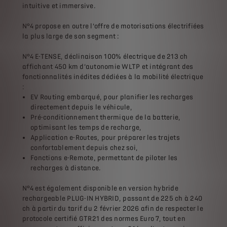
intuitive et immersive.
N°4 propose en outre l’offre de motorisations électrifiées
la plus large de son segment :
N°4 E-TENSE, déclinaison 100% électrique de 213 ch
affichant 450 km d’autonomie WLTP et intégrant des
fonctionnalités inédites dédiées à la mobilité électrique
:
EV Routing embarqué, pour planifier les recharges
directement depuis le véhicule,
Pré-conditionnement thermique de la batterie,
optimisant les temps de recharge,
Application e-Routes, pour préparer les trajets
confortablement depuis chez soi,
Fonctions e-Remote, permettant de piloter les
recharges à distance.
N°4 est également disponible en version hybride
rechargeable PLUG-IN HYBRID, passant de 225 ch à 240
ch à partir du tarif du 2 février 2026 afin de respecter le
protocole certifié GTR21 des normes Euro 7, tout en