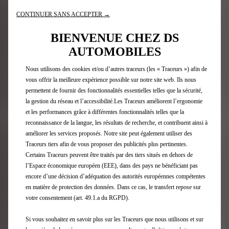
pavillon et le becquet, renforçant le caractère et la
radicalité des lignes du concept.
CONTINUER SANS ACCEPTER →
Parce que l’excellence réside dans le détail, le
BIENVENUE CHEZ DS
département Couleurs, Matériaux et Finitions a enrichi
AUTOMOBILES
le concept de touches « Light Gold », couleur identitaire
de DS PERFORMANCE et signature de l’Édition Limitée
Nous utilisons des cookies et/ou d’autres traceurs (les « Traceurs ») afin de
DS PERFORMANCE Line au niveau des rétroviseurs, des
vous offrir la meilleure expérience possible sur notre site web. Ils nous
centres de roues, du badge de capot guilloché et de la
permettent de fournir des fonctionnalités essentielles telles que la sécurité,
signature du concept sur le volet. Des touches de violet,
la gestion du réseau et l’accessibilité.Les Traceurs améliorent l’ergonomie
couleur de prédilection de Taylor Barnard, viennent
et les performances grâce à différentes fonctionnalités telles que la
ponctuer les commandes d’ouverture des portes ainsi
reconnaissance de la langue, les résultats de recherche, et contribuent ainsi à
que les sidemarkers siglés “Taylor Made N°4”. Le chiffre
améliorer les services proposés. Notre site peut également utiliser des
fétiche de Taylor Barnard, le 77, se retrouve quant à lui
de façon subtile sur le badge de capot, les commandes
Traceurs tiers afin de vous proposer des publicités plus pertinentes.
d’ouverture de portes ainsi que l’éclairage intégré au
Certains Traceurs peuvent être traités par des tiers situés en dehors de
diffuseur.
l’Espace économique européen (EEE), dans des pays ne bénéficiant pas
encore d’une décision d’adéquation des autorités européennes compétentes
en matière de protection des données. Dans ce cas, le transfert repose sur
DE LA PISTE À LA ROUTE
votre consentement (art. 49.1.a du RGPD).
« Taylor made N°4 Concept » crée un lien direct entre
Si vous souhaitez en savoir plus sur les Traceurs que nous utilisons et sur
l’univers de la compétition et celui des modèles de