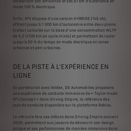
conservant son efficience et ses 81 km d’autonomie en
mode 100 % électrique.
Enfin, N°4 dispose d’une version HYBRIDE (145 ch),
offrant jusqu’à 1 000 km d’autonomie entre deux pleins
(valeur calculée sur la base d’une consommation WLTP
de 5,2 l/100 km en cycle mixte) et permettant de rouler
jusqu’à 50 % du temps en mode électrique en zones
urbaines et péri-urbaines.
DE LA PISTE À L’EXPÉRIENCE EN
LIGNE
En partenariat avec Voldex, DS Automobiles proposera
une expérience de conduite immersive de « Taylor made
N°4 Concept » dans Driving Empire, la référence des
jeux de conduite disponible sur la plateforme Roblox.
Le véhicule fera ses débuts dans Driving Empire courant
2026, permettant aux joueurs de découvrir son design
unique et ses performances de manière immersive dans