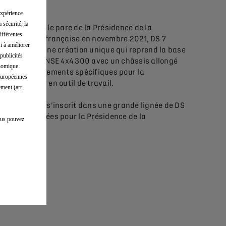
Mulhouse.
expérience
 sécurité, la
Entrée dans le parc de la Présidence de la
ifférentes
République française en novembre 2021, DS 7
si à améliorer
ÉLYSÉE est une création unique qui reprend la base
publicités
de DS 7 E-TENSE 4x4 300 avec un châssis allongé
onomique
et des équipements spécifiques pour la
 européennes
transformer en outil de travail.
ment (art.
DS 7 ÉLYSÉE s’inscrit dans une grande lignée de DS
confectionnées pour la Présidence de la
vous pouvez
République.