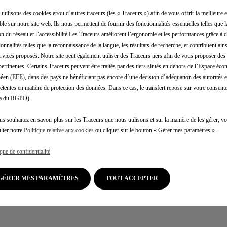
utilisons des cookies et/ou d’autres traceurs (les « Traceurs ») afin de vous offrir la meilleure 
ble sur notre site web. Ils nous permettent de fournir des fonctionnalités essentielles telles que la
on du réseau et l’accessibilité.Les Traceurs améliorent l’ergonomie et les performances grâce à d
ionnalités telles que la reconnaissance de la langue, les résultats de recherche, et contribuent ain
ervices proposés. Notre site peut également utiliser des Traceurs tiers afin de vous proposer des 
pertinentes. Certains Traceurs peuvent être traités par des tiers situés en dehors de l’Espace éc
éen (EEE), dans des pays ne bénéficiant pas encore d’une décision d’adéquation des autorités
tentes en matière de protection des données. Dans ce cas, le transfert repose sur votre consente
.a du RGPD).
us souhaitez en savoir plus sur les Traceurs que nous utilisons et sur la manière de les gérer, 
lter notre
Politique relative aux cookies
ou cliquer sur le bouton « Gérer mes paramètres ».
ique de confidentialité
GÉRER MES PARAMÈTRES
TOUT ACCEPTER