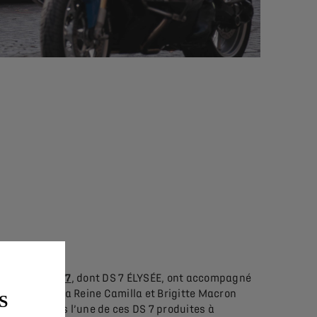
D’autres
DS 7
, dont DS 7 ÉLYSÉE, ont accompagné
le cortège. La Reine Camilla et Brigitte Macron
S
étaient dans l’une de ces DS 7 produites à