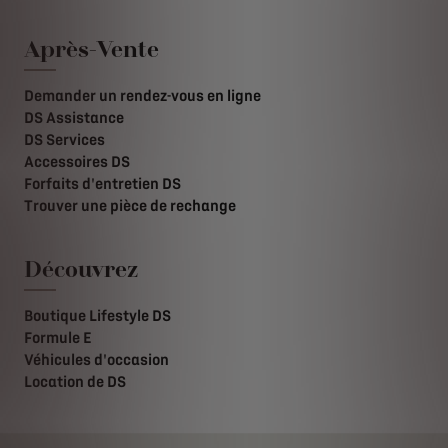
Après-Vente
Demander un rendez-vous en ligne
DS Assistance
DS Services
Accessoires DS
Forfaits d'entretien DS
Trouver une pièce de rechange
Découvrez
Boutique Lifestyle DS
Formule E
Véhicules d'occasion
Location de DS