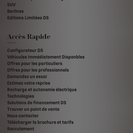
SUV
Berlines
Editions Limitées DS
Accès Rapide
Configurateur DS
Véhicules Immédiatement Disponbles
Offres pour les particuliers
Offres pour les professionnels
Demandez un essai
Estimez votre reprise
Recharge et autonomie électrique
Technologies
Solutions de financement DS
Trouver un point de vente
Nous contacter
Télécharger la brochure et tarifs
Recrutement