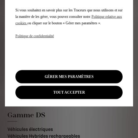
artisans français et ses propres créations. Du travail du cuir,
Si vous souhaitez en savoir plus sur les Traceurs que nous utilisons et sur
des coutures, des matières inattendues comme la plume ou la
marqueterie de paille, DS Automobiles s’est fait une spécialité
la manière de les gérer, vous pouvez consulter notre
Politique relative aux
de l’intégration de savoir-faire inédits dans ses modèles de
cookies
ou cliquer sur le bouton « Gérer mes paramètres ».
série et ses concept-cars.
Politique de confidentialité
Retour aux actualités
GÉRER MES PARAMÈTRES
Inscription Newsletter
TOUT ACCEPTER
Gamme DS
Véhicules électriques
Véhicules Hybrides rechargeables