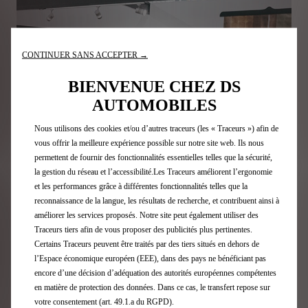
CONTINUER SANS ACCEPTER →
BIENVENUE CHEZ DS
AUTOMOBILES
Nous utilisons des cookies et/ou d’autres traceurs (les « Traceurs ») afin de
vous offrir la meilleure expérience possible sur notre site web. Ils nous
permettent de fournir des fonctionnalités essentielles telles que la sécurité,
la gestion du réseau et l’accessibilité.Les Traceurs améliorent l’ergonomie
et les performances grâce à différentes fonctionnalités telles que la
reconnaissance de la langue, les résultats de recherche, et contribuent ainsi à
améliorer les services proposés. Notre site peut également utiliser des
Traceurs tiers afin de vous proposer des publicités plus pertinentes.
Certains Traceurs peuvent être traités par des tiers situés en dehors de
l’Espace économique européen (EEE), dans des pays ne bénéficiant pas
encore d’une décision d’adéquation des autorités européennes compétentes
Impliquée depuis sa création dans l’incarnation du
savoir-
en matière de protection des données. Dans ce cas, le transfert repose sur
faire français du luxe
, la marque DS Automobiles continue
votre consentement (art. 49.1.a du RGPD).
d’édifier des passerelles entre les meilleurs artistes et