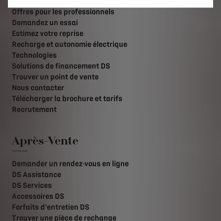
Offres pour les particuliers
Offres pour les professionnels
Demandez un essai
Estimez votre reprise
Recharge et autonomie électrique
Technologies
Solutions de financement DS
Trouver un point de vente
Nous contacter
Télécharger la brochure et tarifs
Recrutement
Après-Vente
Demander un rendez-vous en ligne
DS Assistance
DS Services
Accessoires DS
Forfaits d'entretien DS
Trouver une pièce de rechange