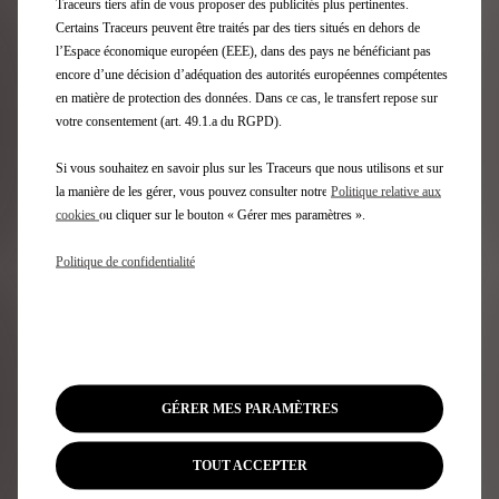
Traceurs tiers afin de vous proposer des publicités plus pertinentes.
Certains Traceurs peuvent être traités par des tiers situés en dehors de
l’Espace économique européen (EEE), dans des pays ne bénéficiant pas
encore d’une décision d’adéquation des autorités européennes compétentes
Inscription Newsletter
en matière de protection des données. Dans ce cas, le transfert repose sur
votre consentement (art. 49.1.a du RGPD).
Si vous souhaitez en savoir plus sur les Traceurs que nous utilisons et sur
Gamme DS
la manière de les gérer, vous pouvez consulter notre
Politique relative aux
cookies
ou cliquer sur le bouton « Gérer mes paramètres ».
Véhicules électriques
Véhicules Hybrides rechargeables
Politique de confidentialité
SUV
Berlines
Editions Limitées DS
Accès Rapide
GÉRER MES PARAMÈTRES
Configurateur DS
TOUT ACCEPTER
Véhicules Immédiatement Disponbles