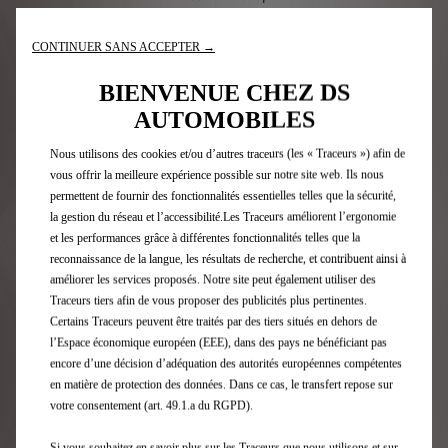
16 victoires
51 podiums
CONTINUER SANS ACCEPTER →
25 pole positions
BIENVENUE CHEZ DS
Revivez les temps forts de la
AUTOMOBILES
saison 10 en images
Nous utilisons des cookies et/ou d’autres traceurs (les « Traceurs ») afin de
vous offrir la meilleure expérience possible sur notre site web. Ils nous
permettent de fournir des fonctionnalités essentielles telles que la sécurité,
la gestion du réseau et l’accessibilité.Les Traceurs améliorent l’ergonomie
et les performances grâce à différentes fonctionnalités telles que la
reconnaissance de la langue, les résultats de recherche, et contribuent ainsi à
améliorer les services proposés. Notre site peut également utiliser des
Traceurs tiers afin de vous proposer des publicités plus pertinentes.
Certains Traceurs peuvent être traités par des tiers situés en dehors de
l’Espace économique européen (EEE), dans des pays ne bénéficiant pas
encore d’une décision d’adéquation des autorités européennes compétentes
en matière de protection des données. Dans ce cas, le transfert repose sur
votre consentement (art. 49.1.a du RGPD).
Si vous souhaitez en savoir plus sur les Traceurs que nous utilisons et sur