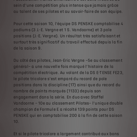
sein d’une compétition plus intense que jamais grâce
au talent de ses pilotes et au savoir-faire de son équipe.
Pour cette saison 10, l’équipe DS PENSKE comptabilise 4
podiums (3 J.-E. Vergne et 1 S. Vandoorne) et 3 pole
positions (J.-E. Vergne). Un résultat très satisfaisant et
surtout très significatif du travail effectué depuis la fin
de la saison 9.
Du côté des pilotes, Jean-Eric Vergne –5e au classement
général– a une nouvelle fois marqué l’histoire de la
compétition électrique. Au volant de la DS E-TENSE FE23,
le pilote tricolore s’est emparé du record de pole
positions dans la discipline (17) ainsi que du record du
nombre de points marqués (1133) depuis son
engagement dans la série. En duo avec Stoffel
Vandoorne – 10e au classement Pilotes– l’unique double
champion de Formule E a récolté 139 points pour DS
PENSKE qui en comptabilise 200 à la fin de cette saison
10.
Et si le pilote tricolore a largement contribué aux bons