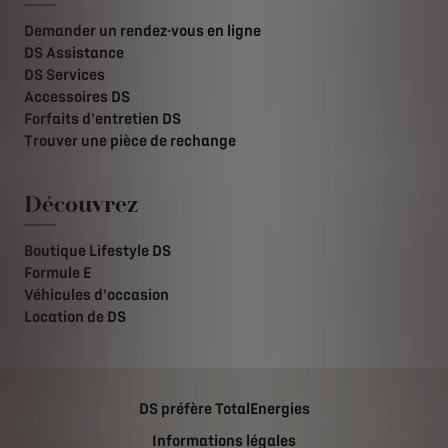
Demander un rendez-vous en ligne
DS Assistance
DS Services
Accessoires DS
Forfaits d'entretien DS
Trouver une pièce de rechange
Découvrez
Boutique Lifestyle DS
Formule E
Véhicules d'occasion
Location de DS
DS préfère TotalEnergies
Informations légales