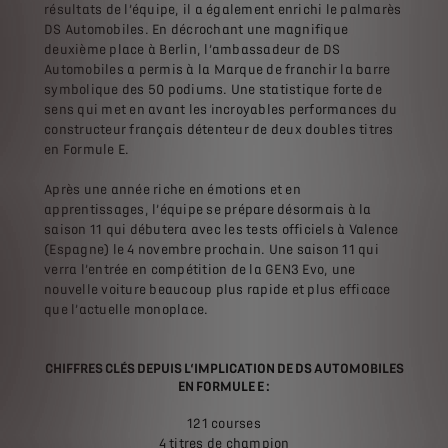
résultats de l’équipe, il a également enrichi le palmarès
DS Automobiles. En décrochant une magnifique
deuxième place à Berlin, l’ambassadeur de DS
Automobiles a permis à la Marque de franchir la barre
symbolique des 50 podiums. Une statistique forte de
sens qui met en avant les incroyables performances du
constructeur français détenteur de deux doubles titres
en Formule E.
Après une année riche en émotions et en
apprentissages, l’équipe se prépare désormais à la
saison 11 qui débutera avec les tests officiels à Valence
(Espagne) le 4 novembre prochain. Une saison 11 qui
verra l’entrée en compétition de la GEN3 Evo, une
nouvelle voiture beaucoup plus rapide et plus efficace
que l’actuelle monoplace.
CHIFFRES CLÉS DEPUIS L‘IMPLICATION DE DS AUTOMOBILES
EN FORMULE E :
121 courses
4 titres de champion