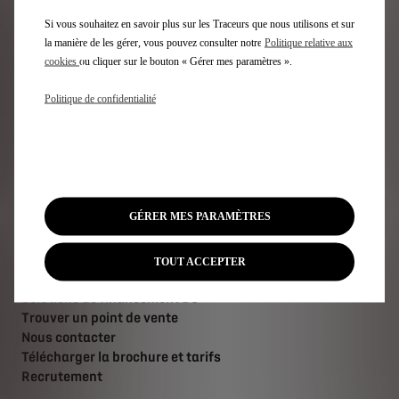
SUV
Berlines
Si vous souhaitez en savoir plus sur les Traceurs que nous utilisons et sur
Editions Limitées DS
la manière de les gérer, vous pouvez consulter notre
Politique relative aux
cookies
ou cliquer sur le bouton « Gérer mes paramètres ».
Accès Rapide
Politique de confidentialité
Configurateur DS
Véhicules Immédiatement Disponbles
Offres pour les particuliers
Offres pour les professionnels
GÉRER MES PARAMÈTRES
Demandez un essai
Estimez votre reprise
Recharge et autonomie électrique
TOUT ACCEPTER
Technologies
Solutions de financement DS
Trouver un point de vente
Nous contacter
Télécharger la brochure et tarifs
Recrutement