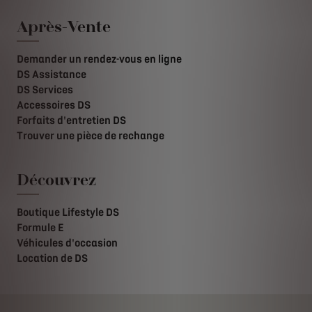
Après-Vente
Demander un rendez-vous en ligne
DS Assistance
DS Services
Accessoires DS
Forfaits d'entretien DS
Trouver une pièce de rechange
Découvrez
Boutique Lifestyle DS
Formule E
Véhicules d'occasion
Location de DS