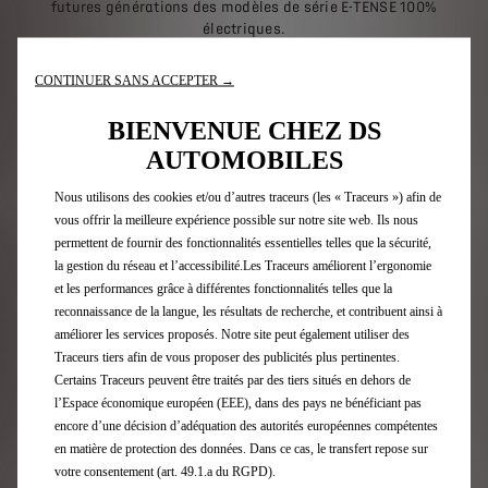
futures générations des modèles de série E-TENSE 100%
électriques.
CONTINUER SANS ACCEPTER →
Découvrez DS E-TENSE PERFORMANCE
BIENVENUE CHEZ DS
AUTOMOBILES
Nous utilisons des cookies et/ou d’autres traceurs (les « Traceurs ») afin de
Retour aux actualités
vous offrir la meilleure expérience possible sur notre site web. Ils nous
permettent de fournir des fonctionnalités essentielles telles que la sécurité,
la gestion du réseau et l’accessibilité.Les Traceurs améliorent l’ergonomie
et les performances grâce à différentes fonctionnalités telles que la
Inscription Newsletter
reconnaissance de la langue, les résultats de recherche, et contribuent ainsi à
améliorer les services proposés. Notre site peut également utiliser des
Traceurs tiers afin de vous proposer des publicités plus pertinentes.
Certains Traceurs peuvent être traités par des tiers situés en dehors de
Gamme DS
l’Espace économique européen (EEE), dans des pays ne bénéficiant pas
encore d’une décision d’adéquation des autorités européennes compétentes
Véhicules électriques
en matière de protection des données. Dans ce cas, le transfert repose sur
Véhicules Hybrides rechargeables
votre consentement (art. 49.1.a du RGPD).