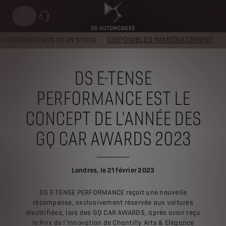
DISPONIBLES IMMEDIATEMENT
DÉCOUVREZ NOS DS EN STOCK :
DS E-TENSE
PERFORMANCE EST LE
CONCEPT DE L'ANNÉE DES
GQ CAR AWARDS 2023
Londres, le 21 février 2023
DS E-TENSE PERFORMANCE reçoit une nouvelle
récompense, exclusivement réservée aux voitures
électrifiées, lors des GQ CAR AWARDS, après avoir reçu
le Prix de l'Innovation de Chantilly Arts & Elégance