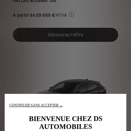
PALLAS BLUEHDI 130
À partir de
29 055 €
HTVA
Prix de vente HTVA pour l'ach
Découvrez l'offre
CONTINUER SANS ACCEPTER →
BIENVENUE CHEZ DS
AUTOMOBILES