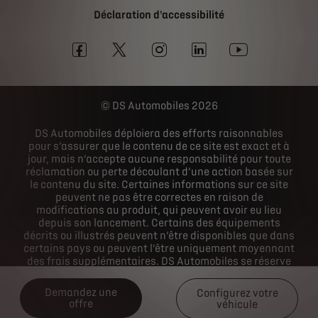
Déclaration d'accessibilité
DS Automobiles 2026
DS Automobiles déploiera des efforts raisonnables
pour s’assurer que le contenu de ce site est exact et à
jour, mais n’accepte aucune responsabilité pour toute
réclamation ou perte découlant d’une action basée sur
le contenu du site. Certaines informations sur ce site
peuvent ne pas être correctes en raison de
modifications au produit, qui peuvent avoir eu lieu
depuis son lancement. Certains des équipements
décrits ou illustrés peuvent n’être disponibles que dans
certains pays ou peuvent l’être uniquement moyennant
des frais supplémentaires. DS Automobiles se réserve
le droit de modifier les spécifications du produit à tout
moment. Pour connaître les spécifications réelles du
Demandez une
Configurez votre
produit dans votre pays, veuillez consulter votre
offre
véhicule
concessionnaire DS Automobiles.