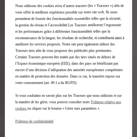
Nous utilisons des cookies et/ou d’autres traceurs (les « Traceurs ») afin de
N°4 E-Tense
vous offrir la meilleure expérience possible sur notre site web. Ils nous
permettent de fournir des fonctionnalités essentielles telles que la sécurité,
la gestion du réseau et l’accessibilité.Les Traceurs améliorent l’ergonomie
PALLAS E-TENSE 215
et les performances grâce à différentes fonctionnalités telles que la
reconnaissance de la langue, les résultats de recherche, et contribuent ainsi à
À partir de
33 964 €
HTVA
améliorer les services proposés. Notre site peut également utiliser des
Prix de vente HTVA pour l'ach
Traceurs tiers afin de vous proposer des publicités plus pertinentes.
Certains Traceurs peuvent être traités par des tiers situés en dehors de
Découvrez l'offre
l’Espace économique européen (EEE), dans des pays ne bénéficiant pas
encore d’une décision d’adéquation des autorités européennes compétentes
en matière de protection des données. Dans ce cas, le transfert repose sur
votre consentement (art. 49.1.a du RGPD).
Si vous souhaitez en savoir plus sur les Traceurs que nous utilisons et sur
la manière de les gérer, vous pouvez consulter notre
Politique relative aux
cookies
ou cliquer sur le bouton « Gérer mes paramètres ».
Politique de confidentialité
N°7