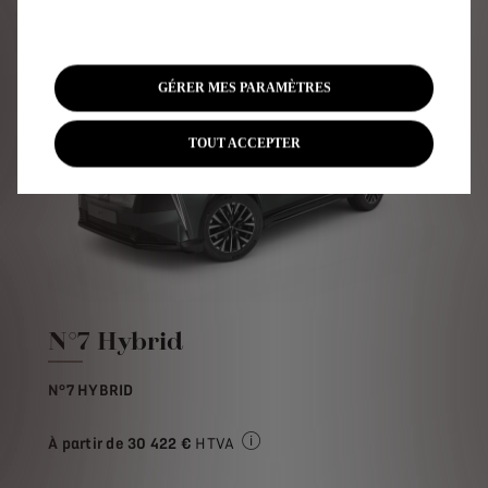
GÉRER MES PARAMÈTRES
TOUT ACCEPTER
N°7 Hybrid
N°7 HYBRID
À partir de
30 422 €
HTVA
Prix de vente HTVA pour l'achat d