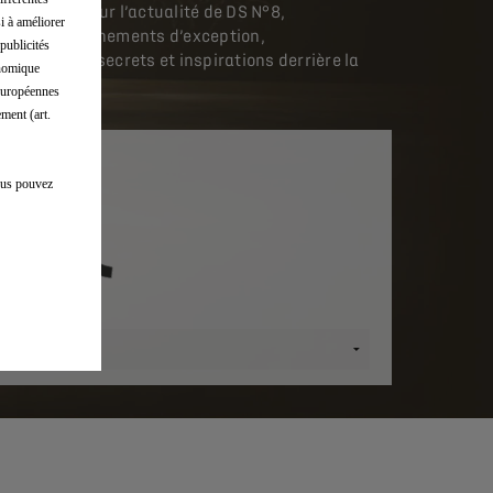
nformations sur l’actualité de DS N°8,​
si à améliorer
ions à des événements d’exception,​
publicités
ions sur les secrets et inspirations derrière la
onomique
S N°8.​
 européennes
ment (art.
vous pouvez
dèle
torisation