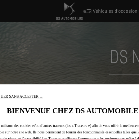
Véhicules d'occasion
DS 
En vous inscr
des moments c
UER SANS ACCEPTER →
mêlant secret
événements d
BIENVENUE CHEZ DS AUTOMOBILE
Inscrivez-vo
utilisons des cookies et/ou d’autres traceurs (les « Traceurs ») afin de vous offrir la meilleure 
autre regard e
ble sur notre site web. Ils nous permettent de fournir des fonctionnalités essentielles telles que la
on du réseau et l’accessibilité.Les Traceurs améliorent l’ergonomie et les performances grâce à d