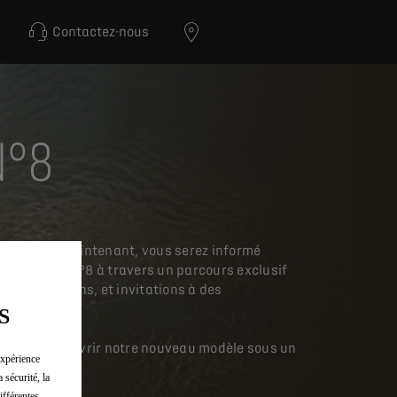
Contactez-nous
N°8
ivant dès maintenant, vous serez informé
lés de DS N°8 à travers un parcours exclusif
s, inspirations, et invitations à des
'exception.
S
us pour découvrir notre nouveau modèle sous un
expérience
n recevant : ​
 sécurité, la
ifférentes