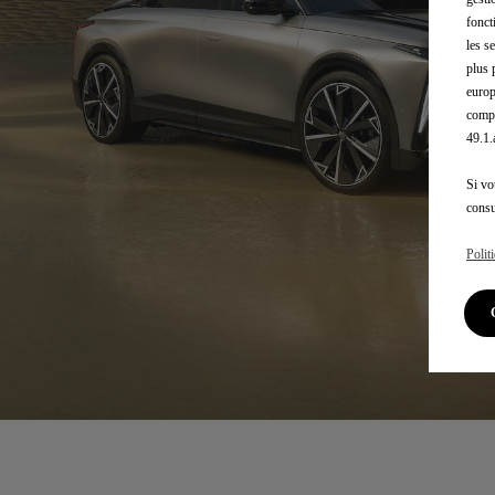
fonct
les s
plus 
europ
compé
49.1
Si vo
consu
Polit