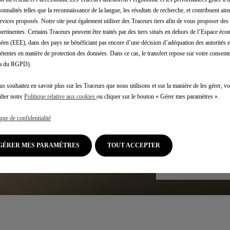
- toutes les i
ionnalités telles que la reconnaissance de la langue, les résultats de recherche, et contribuent ain
- des invitat
ervices proposés. Notre site peut également utiliser des Traceurs tiers afin de vous proposer des 
- des informat
pertinentes. Certains Traceurs peuvent être traités par des tiers situés en dehors de l’Espace éc
création de D
éen (EEE), dans des pays ne bénéficiant pas encore d’une décision d’adéquation des autorités
tentes en matière de protection des données. Dans ce cas, le transfert repose sur votre consente
.a du RGPD).
us souhaitez en savoir plus sur les Traceurs que nous utilisons et sur la manière de les gérer, 
lter notre
Politique relative aux cookies
ou cliquer sur le bouton « Gérer mes paramètres ».
ique de confidentialité
GÉRER MES PARAMÈTRES
TOUT ACCEPTER
Choisissez votre mo
Choisissez votre mo