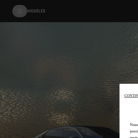
MODÈLES
CONTIN
Nous 
possi
gesti